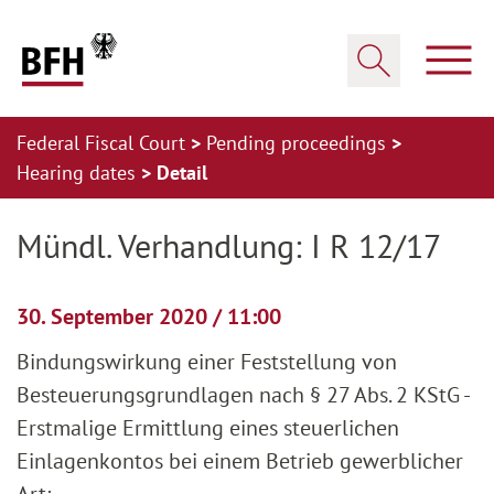
Zum Hauptinhalt springen
Zur Hauptnavigation springen
Zum Footer springen
Show
Show search
Federal Fiscal Court
Pending proceedings
Hearing dates
Detail
Zur Hauptnavigation springen
Zum Footer springen
Mündl. Verhandlung: I R 12/17
30. September 2020 / 11:00
Bindungswirkung einer Feststellung von
Besteuerungsgrundlagen nach § 27 Abs. 2 KStG -
Erstmalige Ermittlung eines steuerlichen
Einlagenkontos bei einem Betrieb gewerblicher