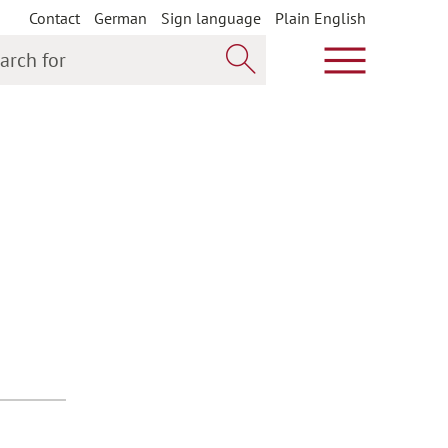
Contact
German
Sign language
Plain English
h for
Show main m
Search now