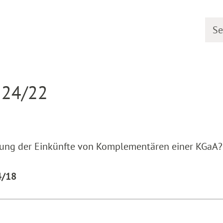
Searc
earing dates
Detail
 24/22
llung der Einkünfte von Komplementären einer KGaA?
4/18