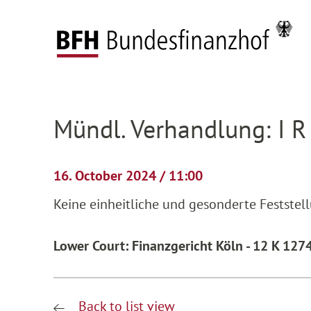
Zum Hauptinhalt springen
Zur Hauptnavigation springen
Zum Footer springen
Federal Fiscal Court
Pending proceedings
H
Zur Hauptnavigation springen
Zum Footer springen
Mündl. Verhandlung: I R
16. October 2024 / 11:00
Keine einheitliche und gesonderte Festste
Lower Court: Finanzgericht Köln - 12 K 127
Back to list view