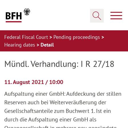
Zum Hauptinhalt springen
Zur Hauptnavigation springen
Zum Footer springen
Show
Show search
Federal Fiscal Court
Pending proceedings
Hearing dates
Detail
Zur Hauptnavigation springen
Zum Footer springen
Mündl. Verhandlung: I R 27/18
11. August 2021 / 10:00
Aufspaltung einer GmbH: Aufdeckung der stillen
Reserven auch bei Weiterveräußerung der
Gesellschaftsanteile zum Buchwert 1. Ist ein
durch die Aufspaltung einer GmbH als