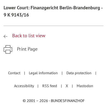
Lower Court: Finanzgericht Berlin-Brandenburg -
9 K 9143/16
Back to list view
Print Page
Zum Hauptinhalt springen
Zur Hauptnavigation springen
Contact
Legal information
Data protection
Accessibility
RSS feed
X
Mastodon
© 2001 – 2026 - BUNDESFINANZHOF