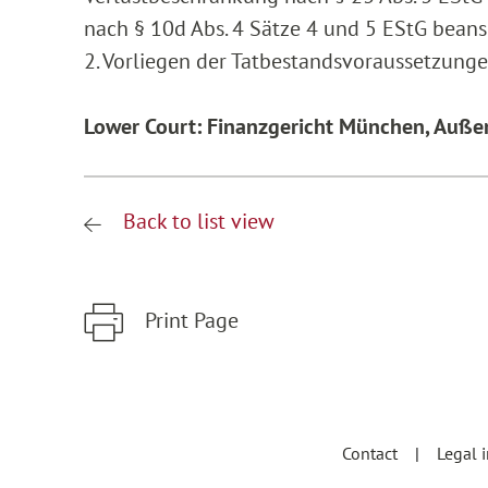
nach § 10d Abs. 4 Sätze 4 und 5 EStG bean
2. Vorliegen der Tatbestandsvoraussetzungen
Lower Court: Finanzgericht München, Auße
Back to list view
Print Page
Zum Hauptinhalt springen
Zur Hauptnavigation springen
Contact
Legal 