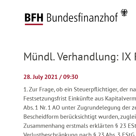
Zum Hauptinhalt springen
Zur Hauptnavigation springen
Zum Footer springen
Federal Fiscal Court
Pending proceedings
H
Zur Hauptnavigation springen
Zum Footer springen
Mündl. Verhandlung: IX
28. July 2021 / 09:30
1. Zur Frage, ob ein Steuerpflichtiger, der 
Festsetzungsfrist Einkünfte aus Kapitalve
Abs. 1 Nr. 1 AO unter Zugrundelegung der 
Bescheidform berücksichtigt wurden, zuglei
Zusammenhang erstmals erklärten § 23 EStG
Verlustbeschränkung nach § 23 Abs. 3 EStG 