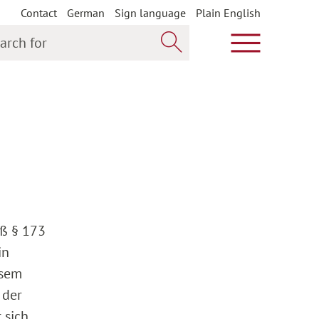
Contact
German
Sign language
Plain English
h for
Show main m
Search now
äß § 173
in
esem
 der
 sich