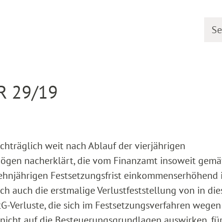
Searc
earing dates
Detail
 R 29/19
nachträglich weit nach Ablauf der vierjährigen
rmögen nacherklärt, die vom Finanzamt insoweit gem
zehnjährigen Festsetzungsfrist einkommenserhöhend 
ch auch die erstmalige Verlustfeststellung von in di
-Verluste, die sich im Festsetzungsverfahren wegen
nicht auf die Besteuerungsgrundlagen auswirken, für