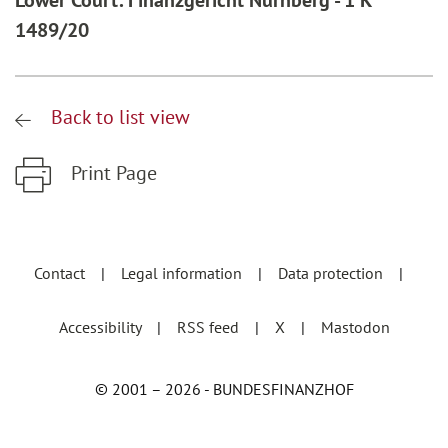
Lower Court: Finanzgericht Nürnberg - 1 K
1489/20
Back to list view
Print Page
Zum Hauptinhalt springen
Zur Hauptnavigation springen
Contact
Legal information
Data protection
Accessibility
RSS feed
X
Mastodon
© 2001 – 2026 - BUNDESFINANZHOF