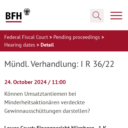
Zum Hauptinhalt springen
Zur Hauptnavigation springen
Zum Footer springen
Show
Show search
Federal Fiscal Court
Pending proceedings
Hearing dates
Detail
Zur Hauptnavigation springen
Zum Footer springen
Mündl. Verhandlung: I R 36/22
24. October 2024 / 11:00
Können Umsatztantiemen bei
Minderheitsaktionären verdeckte
Gewinnausschüttungen darstellen?