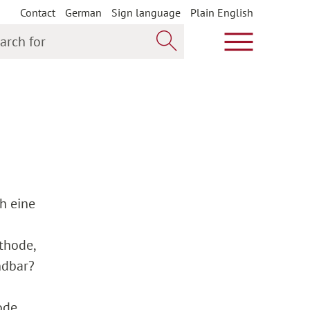
Contact
German
Sign language
Plain English
h for
Show main m
Search now
h eine
thode,
ndbar?
ode,