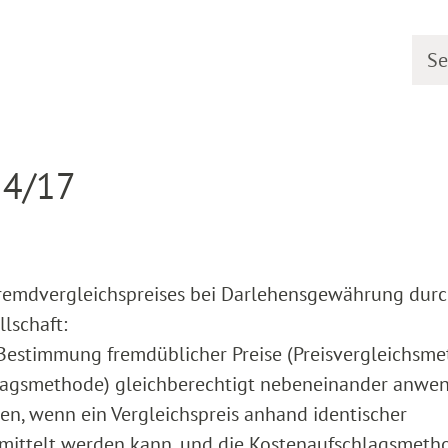
Searc
earing dates
Detail
 4/17
emdvergleichspreises bei Darlehensgewährung durc
lschaft:
 Bestimmung fremdüblicher Preise (Preisvergleichsme
agsmethode) gleichberechtigt nebeneinander anwe
en, wenn ein Vergleichspreis anhand identischer
ittelt werden kann, und die Kostenaufschlagsmeth