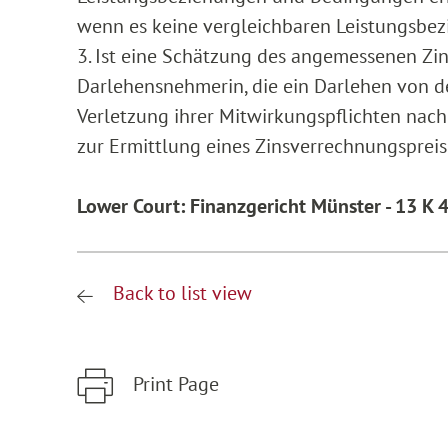
wenn es keine vergleichbaren Leistungsbez
3. Ist eine Schätzung des angemessenen Zi
Darlehensnehmerin, die ein Darlehen von de
Verletzung ihrer Mitwirkungspflichten nach 
zur Ermittlung eines Zinsverrechnungsprei
Lower Court: Finanzgericht Münster - 13 K 
Back to list view
Print Page
Zum Hauptinhalt springen
Zur Hauptnavigation springen