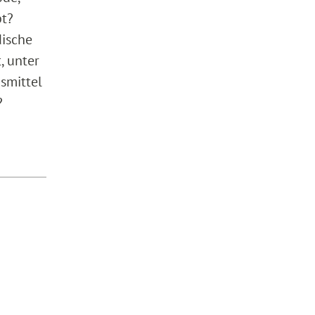
bt?
dische
, unter
ismittel
?