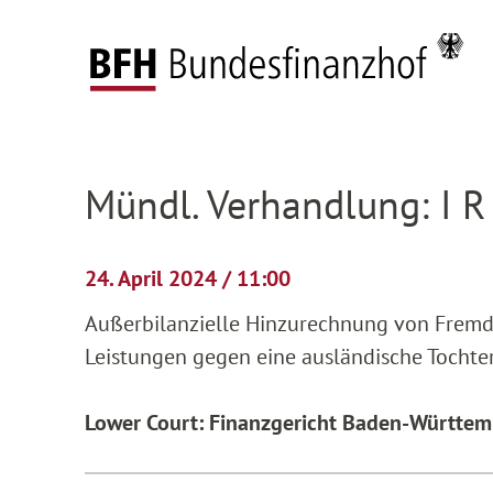
Zum Hauptinhalt springen
Zur Hauptnavigation springen
Zum Footer springen
Federal Fiscal Court
Pending proceedings
H
Zur Hauptnavigation springen
Zum Footer springen
Mündl. Verhandlung: I R
24. April 2024 / 11:00
Außerbilanzielle Hinzurechnung von Frem
Leistungen gegen eine ausländische Tochterg
Lower Court: Finanzgericht Baden-Württem