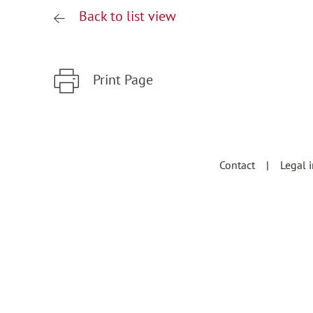
Back to list view
Print Page
Zum Hauptinhalt springen
Zur Hauptnavigation springen
Contact
Legal 