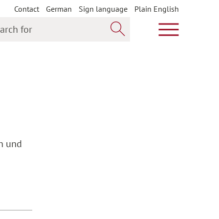
Contact
German
Sign language
Plain English
h for
Show main m
Search now
n und