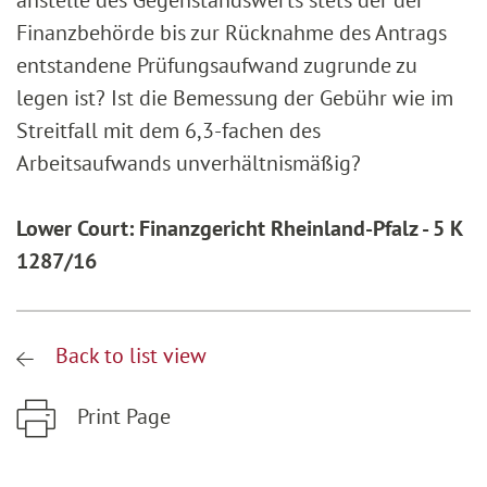
anstelle des Gegenstandswerts stets der der
Finanzbehörde bis zur Rücknahme des Antrags
entstandene Prüfungsaufwand zugrunde zu
legen ist? Ist die Bemessung der Gebühr wie im
Streitfall mit dem 6,3-fachen des
Arbeitsaufwands unverhältnismäßig?
Lower Court: Finanzgericht Rheinland-Pfalz - 5 K
1287/16
Back to list view
Print Page
Zum Hauptinhalt springen
Zur Hauptnavigation springen