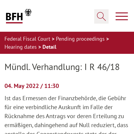
Zum Hauptinhalt springen
Zur Hauptnavigation springen
Zum Footer springen
Show
Show search
Federal Fiscal Court
Pending proceedings
Hearing dates
Detail
Zur Hauptnavigation springen
Zum Footer springen
Mündl. Verhandlung: I R 46/18
04. May 2022 / 11:30
Ist das Ermessen der Finanzbehörde, die Gebühr
für eine verbindliche Auskunft im Falle der
Rücknahme des Antrags vor deren Erteilung zu
ermäßigen, dahingehend auf Null reduziert, dass