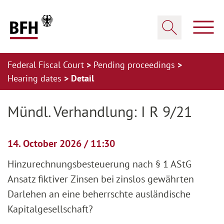
Zum Hauptinhalt springen
Zur Hauptnavigation springen
Zum Footer springen
Show
Show search
Federal Fiscal Court
Pending proceedings
Hearing dates
Detail
Zur Hauptnavigation springen
Zum Footer springen
Mündl. Verhandlung: I R 9/21
14. October 2026 / 11:30
Hinzurechnungsbesteuerung nach § 1 AStG
Ansatz fiktiver Zinsen bei zinslos gewährten
Darlehen an eine beherrschte ausländische
Kapitalgesellschaft?