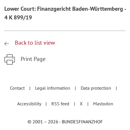
Lower Court: Finanzgericht Baden-Württemberg -
4 K 899/19
Back to list view
Print Page
Zum Hauptinhalt springen
Zur Hauptnavigation springen
Contact
Legal information
Data protection
Accessibility
RSS feed
X
Mastodon
© 2001 – 2026 - BUNDESFINANZHOF