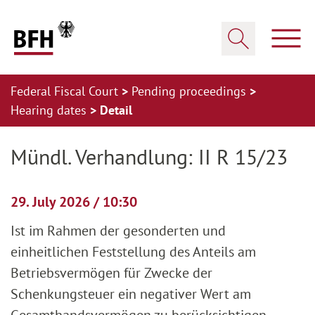
Zum Hauptinhalt springen
Zur Hauptnavigation springen
Zum Footer springen
Show
Show search
Federal Fiscal Court
Pending proceedings
Hearing dates
Detail
Zur Hauptnavigation springen
Zum Footer springen
Mündl. Verhandlung: II R 15/23
29. July 2026 / 10:30
Ist im Rahmen der gesonderten und
einheitlichen Feststellung des Anteils am
Betriebsvermögen für Zwecke der
Schenkungsteuer ein negativer Wert am