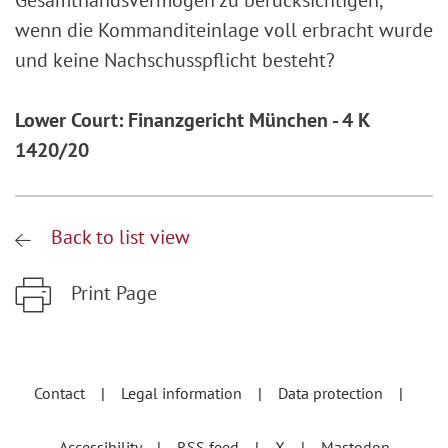
Gesamthandsvermögen zu berücksichtigen,
wenn die Kommanditeinlage voll erbracht wurde
und keine Nachschusspflicht besteht?
Lower Court: Finanzgericht München - 4 K
1420/20
Back to list view
Print Page
Zum Hauptinhalt springen
Zur Hauptnavigation springen
Contact
Legal information
Data protection
Accessibility
RSS feed
X
Mastodon