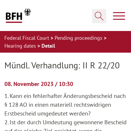
Zum Hauptinhalt springen
Zur Hauptnavigation springen
Zum Footer springen
Show
Show search
Federal Fiscal Court
Pending proceedings
Hearing dates
Detail
Zur Hauptnavigation springen
Zum Footer springen
Mündl. Verhandlung: II R 22/20
08. November 2023 / 10:30
1. Kann ein fehlerhafter Änderungsbescheid nach
§ 128 AO in einen materiell rechtswidrigen
Erstbescheid umgedeutet werden?
2. Ist der durch Umdeutung gewonnene Bescheid