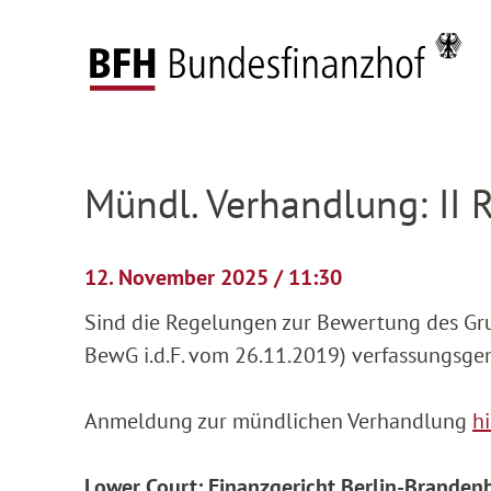
Zum Hauptinhalt springen
Zur Hauptnavigation springen
Zum Footer springen
Federal Fiscal Court
Pending proceedings
H
Zur Hauptnavigation springen
Zum Footer springen
Mündl. Verhandlung: II 
12. November 2025 / 11:30
Sind die Regelungen zur Bewertung des Grun
BewG i.d.F. vom 26.11.2019) verfassungsg
Anmeldung zur mündlichen Verhandlung
hi
Lower Court: Finanzgericht Berlin-Branden