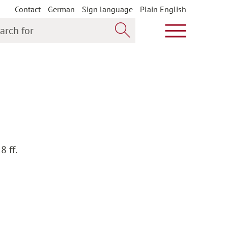
Contact
German
Sign language
Plain English
h for
Show main m
Search now
 ff.