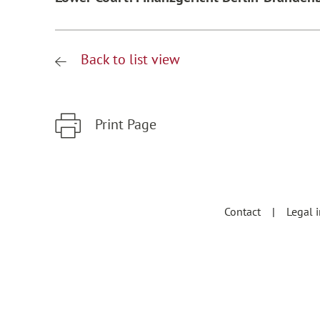
Back to list view
Print Page
Zum Hauptinhalt springen
Zur Hauptnavigation springen
Contact
Legal 