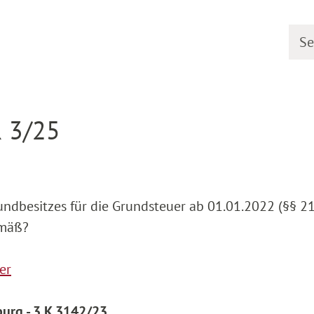
Searc
earing dates
Detail
R 3/25
dbesitzes für die Grundsteuer ab 01.01.2022 (§§ 218
emäß?
er
burg - 3 K 3142/23