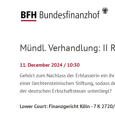
Zum Hauptinhalt springen
Zur Hauptnavigation springen
Zum Footer springen
Federal Fiscal Court
Pending proceedings
H
Zur Hauptnavigation springen
Zum Footer springen
Mündl. Verhandlung: II 
11. December 2024 / 10:30
Gehört zum Nachlass der Erblasserin ein ih
einer liechtensteinischen Stiftung, sodass
der deutschen Erbschaftsteuer unterliegt?
Lower Court: Finanzgericht Köln - 7 K 2720