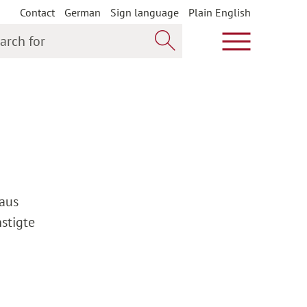
Contact
German
Sign language
Plain English
h for
Show main m
Search now
 aus
stigte