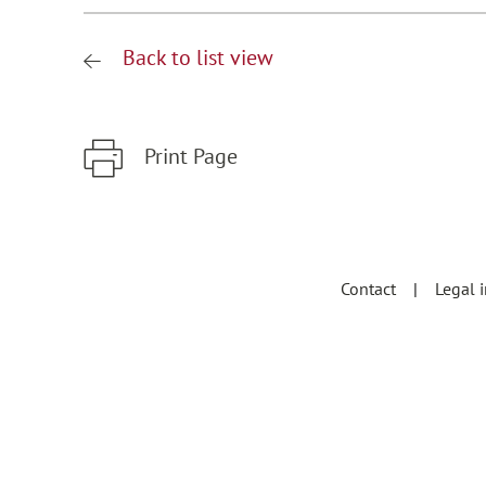
Back to list view
Print Page
Zum Hauptinhalt springen
Zur Hauptnavigation springen
Contact
Legal 