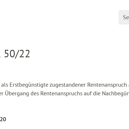
Searc
earing dates
Detail
R 50/22
r als Erstbegünstigte zugestandener Rentenanspruch
 der Übergang des Rentenanspruchs auf die Nachbegün
/20