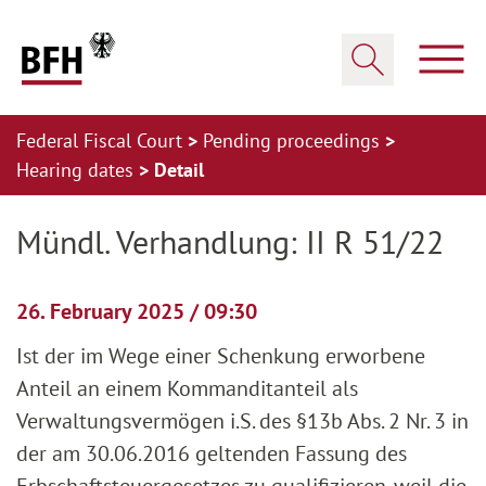
Zum Hauptinhalt springen
Zur Hauptnavigation springen
Zum Footer springen
Show
Show search
Federal Fiscal Court
Pending proceedings
Hearing dates
Detail
Zur Hauptnavigation springen
Zum Footer springen
Mündl. Verhandlung: II R 51/22
26. February 2025 / 09:30
Ist der im Wege einer Schenkung erworbene
Anteil an einem Kommanditanteil als
Verwaltungsvermögen i.S. des §13b Abs. 2 Nr. 3 in
der am 30.06.2016 geltenden Fassung des