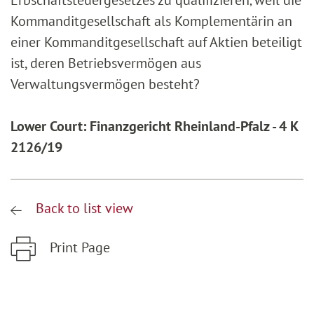
Erbschaftsteuergesetzes zu qualifizieren‚ weil die
Kommanditgesellschaft als Komplementärin an
einer Kommanditgesellschaft auf Aktien beteiligt
ist, deren Betriebsvermögen aus
Verwaltungsvermögen besteht?
Lower Court: Finanzgericht Rheinland-Pfalz - 4 K
2126/19
Back to list view
Print Page
Zum Hauptinhalt springen
Zur Hauptnavigation springen