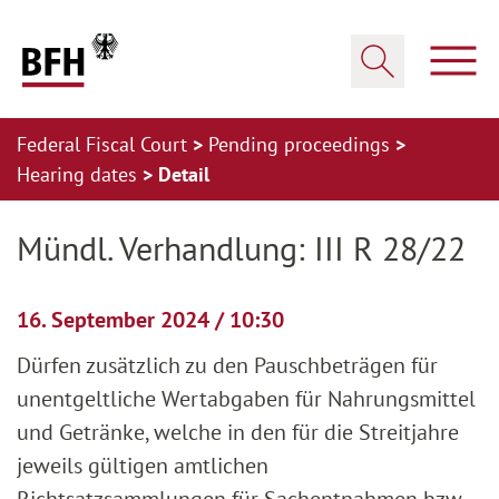
Zum Hauptinhalt springen
Zur Hauptnavigation springen
Zum Footer springen
Show
Show search
Federal Fiscal Court
Pending proceedings
Hearing dates
Detail
Zur Hauptnavigation springen
Zum Footer springen
Mündl. Verhandlung: III R 28/22
16. September 2024 / 10:30
Dürfen zusätzlich zu den Pauschbeträgen für
unentgeltliche Wertabgaben für Nahrungsmittel
und Getränke, welche in den für die Streitjahre
jeweils gültigen amtlichen