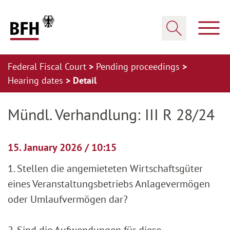
Zum Hauptinhalt springen
Zur Hauptnavigation springen
Zum Footer springen
Show
Show search
Federal Fiscal Court
Pending proceedings
Hearing dates
Detail
Zur Hauptnavigation springen
Zum Footer springen
Mündl. Verhandlung: III R 28/24
15. January 2026 / 10:15
1. Stellen die angemieteten Wirtschaftsgüter
eines Veranstaltungsbetriebs Anlagevermögen
oder Umlaufvermögen dar?