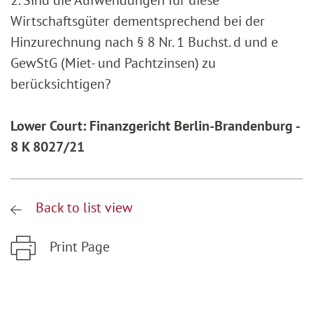
2. Sind die Aufwendungen für diese
Wirtschaftsgüter dementsprechend bei der
Hinzurechnung nach § 8 Nr. 1 Buchst. d und e
GewStG (Miet- und Pachtzinsen) zu
berücksichtigen?
Lower Court: Finanzgericht Berlin-Brandenburg -
8 K 8027/21
Back to list view
Print Page
Zum Hauptinhalt springen
Zur Hauptnavigation springen