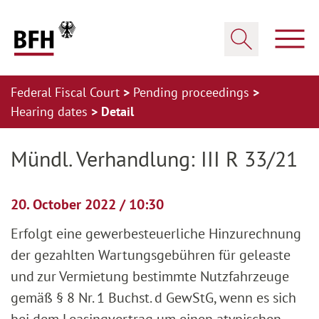
Zum Hauptinhalt springen
Zur Hauptnavigation springen
Zum Footer springen
Show
Show search
Federal Fiscal Court
Pending proceedings
Hearing dates
Detail
Zur Hauptnavigation springen
Zum Footer springen
Mündl. Verhandlung: III R 33/21
20. October 2022 / 10:30
Erfolgt eine gewerbesteuerliche Hinzurechnung
der gezahlten Wartungsgebühren für geleaste
und zur Vermietung bestimmte Nutzfahrzeuge
gemäß § 8 Nr. 1 Buchst. d GewStG, wenn es sich