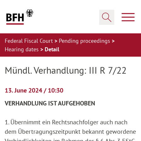
Zum Hauptinhalt springen
Zur Hauptnavigation springen
Zum Footer springen
Show
Show search
Federal Fiscal Court
Pending proceedings
Hearing dates
Detail
Zur Hauptnavigation springen
Zum Footer springen
Mündl. Verhandlung: III R 7/22
13. June 2024 / 10:30
VERHANDLUNG IST AUFGEHOBEN
1. Übernimmt ein Rechtsnachfolger auch nach
dem Übertragungszeitpunkt bekannt gewordene