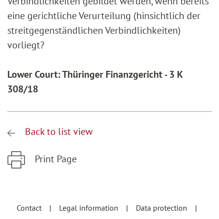
Verbindlichkeiten gebildet werden, wenn bereits
eine gerichtliche Verurteilung (hinsichtlich der
streitgegenständlichen Verbindlichkeiten)
vorliegt?
Lower Court: Thüringer Finanzgericht - 3 K
308/18
Back to list view
Print Page
Zum Hauptinhalt springen
Zur Hauptnavigation springen
Contact
Legal information
Data protection