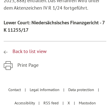
2023, 888) entfallen. Das Verfahren wird unter
dem Aktenzeichen IV R 1/24 fortgeführt.
Lower Court: Niedersächsisches Finanzgericht - 7
K 11255/17
Back to list view
Print Page
Zum Hauptinhalt springen
Zur Hauptnavigation springen
Contact
Legal information
Data protection
Accessibility
RSS feed
X
Mastodon