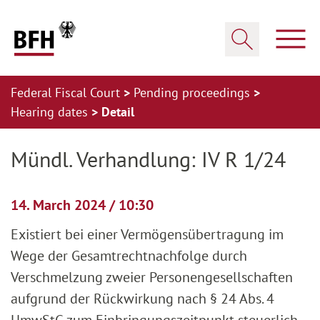
Zum Hauptinhalt springen
Zur Hauptnavigation springen
Zum Footer springen
Show
Show search
Federal Fiscal Court
Pending proceedings
Hearing dates
Detail
Zur Hauptnavigation springen
Zum Footer springen
Mündl. Verhandlung: IV R 1/24
14. March 2024 / 10:30
Existiert bei einer Vermögensübertragung im
Wege der Gesamtrechtnachfolge durch
Verschmelzung zweier Personengesellschaften
aufgrund der Rückwirkung nach § 24 Abs. 4