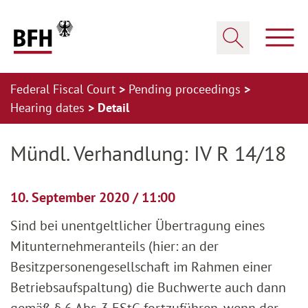
Zum Hauptinhalt springen
Zur Hauptnavigation springen
Zum Footer springen
Show
Show search
Federal Fiscal Court
Pending proceedings
Hearing dates
Detail
Zur Hauptnavigation springen
Zum Footer springen
Mündl. Verhandlung: IV R 14/18
10. September 2020 / 11:00
Sind bei unentgeltlicher Übertragung eines
Mitunternehmeranteils (hier: an der
Besitzpersonengesellschaft im Rahmen einer
Betriebsaufspaltung) die Buchwerte auch dann