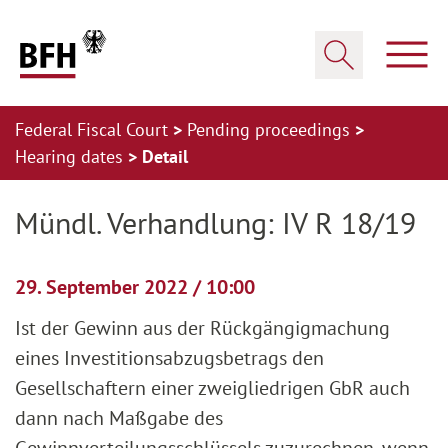
Zum Hauptinhalt springen
Zur Hauptnavigation springen
Zum Footer springen
Show
Show search
Federal Fiscal Court
Pending proceedings
Hearing dates
Detail
Zur Hauptnavigation springen
Zum Footer springen
Mündl. Verhandlung: IV R 18/19
29. September 2022 / 10:00
Ist der Gewinn aus der Rückgängigmachung
eines Investitionsabzugsbetrags den
Gesellschaftern einer zweigliedrigen GbR auch
dann nach Maßgabe des