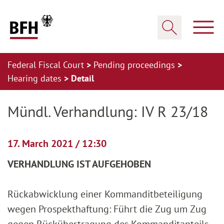
Zum Hauptinhalt springen
Zur Hauptnavigation springen
Zum Footer springen
Show
Show search
Federal Fiscal Court
Pending proceedings
Hearing dates
Detail
Zur Hauptnavigation springen
Zum Footer springen
Mündl. Verhandlung: IV R 23/18
17. March 2021 / 12:30
VERHANDLUNG IST AUFGEHOBEN
Rückabwicklung einer Kommanditbeteiligung
wegen Prospekthaftung: Führt die Zug um Zug