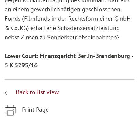
gegen Rückübertragung des Kommanditanteils
an einem gewerblich tätigen geschlossenen
Fonds (Filmfonds in der Rechtsform einer GmbH
& Co. KG) erhaltene Schadensersatzleistung
nebst Zinsen zu Sonderbetriebseinnahmen?
Lower Court: Finanzgericht Berlin-Brandenburg -
5 K 5295/16
Back to list view
Print Page
Zum Hauptinhalt springen
Zur Hauptnavigation springen