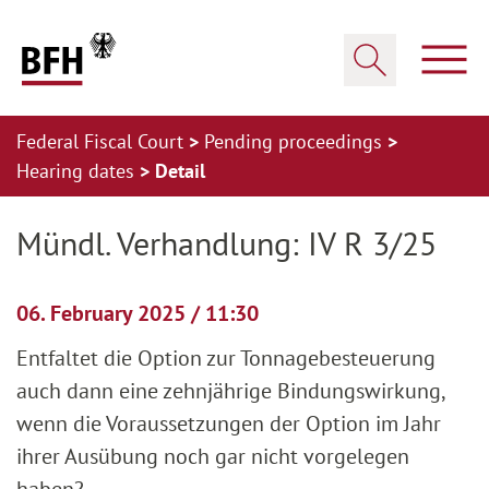
Zum Hauptinhalt springen
Zur Hauptnavigation springen
Zum Footer springen
Show
Show search
Federal Fiscal Court
Pending proceedings
Hearing dates
Detail
Zur Hauptnavigation springen
Zum Footer springen
Mündl. Verhandlung: IV R 3/25
06. February 2025 / 11:30
Entfaltet die Option zur Tonnagebesteuerung
auch dann eine zehnjährige Bindungswirkung,
wenn die Voraussetzungen der Option im Jahr
ihrer Ausübung noch gar nicht vorgelegen