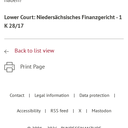
haben?
Lower Court: Niedersächsisches Finanzgericht - 1
K 28/17
Back to list view
Print Page
Zum Hauptinhalt springen
Zur Hauptnavigation springen
Contact
Legal information
Data protection
Accessibility
RSS feed
X
Mastodon