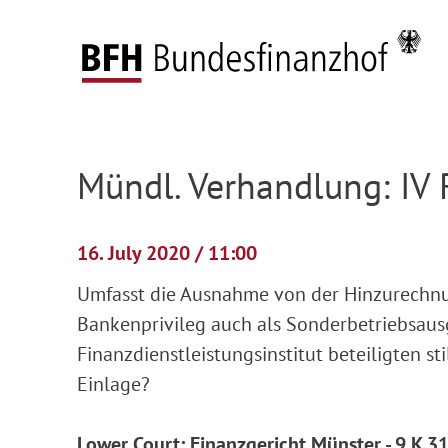
Zum Hauptinhalt springen
Zur Hauptnavigation springen
Zum Footer springen
Federal Fiscal Court
Pending proceedings
H
Zur Hauptnavigation springen
Zum Footer springen
Mündl. Verhandlung: IV
16. July 2020 / 11:00
Umfasst die Ausnahme von der Hinzurechnu
Bankenprivileg auch als Sonderbetriebsa
Finanzdienstleistungsinstitut beteiligten st
Einlage?
Lower Court: Finanzgericht Münster - 9 K 3