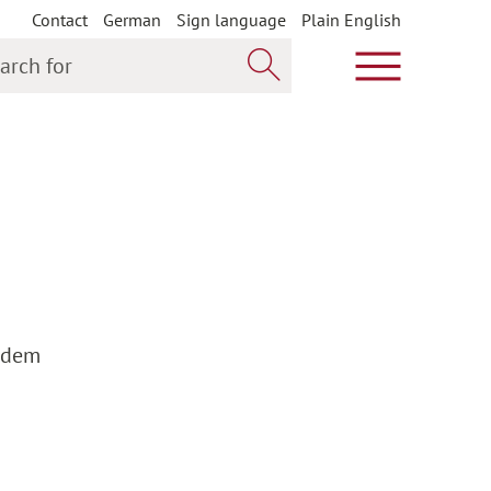
Contact
German
Sign language
Plain English
h for
Show main m
Search now
 dem