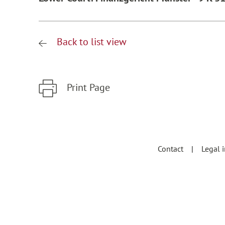
Back to list view
Print Page
Zum Hauptinhalt springen
Zur Hauptnavigation springen
Contact
Legal 