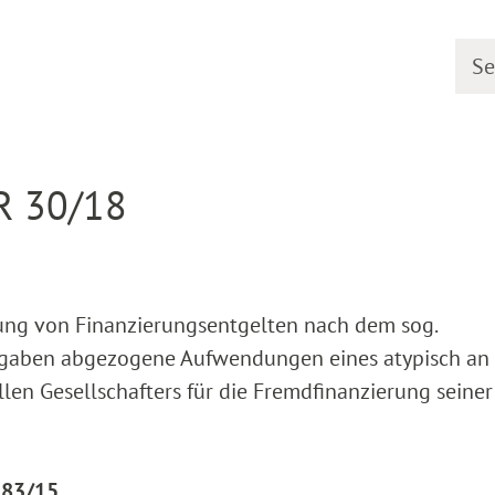
Searc
earing dates
Detail
 R 30/18
ng von Finanzierungsentgelten nach dem sog.
usgaben abgezogene Aufwendungen eines atypisch an
illen Gesellschafters für die Fremdfinanzierung seiner
183/15