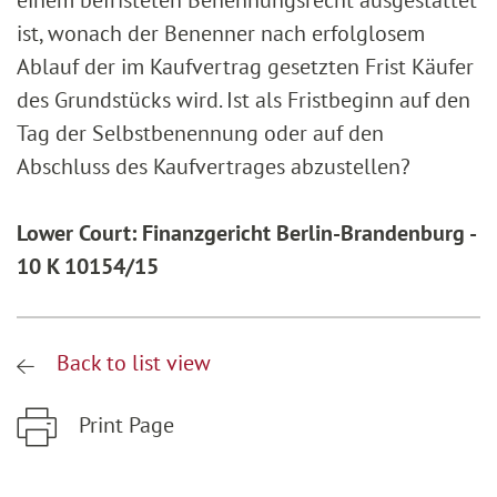
einem befristeten Benennungsrecht ausgestattet
ist, wonach der Benenner nach erfolglosem
Ablauf der im Kaufvertrag gesetzten Frist Käufer
des Grundstücks wird. Ist als Fristbeginn auf den
Tag der Selbstbenennung oder auf den
Abschluss des Kaufvertrages abzustellen?
Lower Court: Finanzgericht Berlin-Brandenburg -
10 K 10154/15
Back to list view
Print Page
Zum Hauptinhalt springen
Zur Hauptnavigation springen