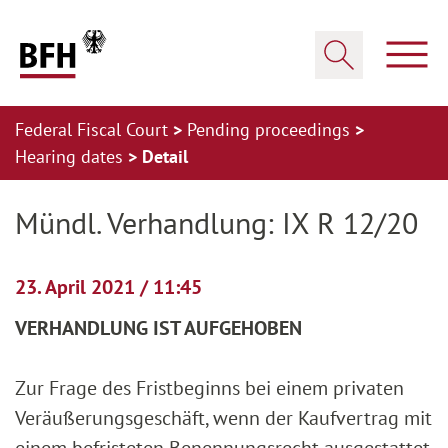
Zum Hauptinhalt springen
Zur Hauptnavigation springen
Zum Footer springen
Show
Show search
Federal Fiscal Court
Pending proceedings
Hearing dates
Detail
Zur Hauptnavigation springen
Zum Footer springen
Mündl. Verhandlung: IX R 12/20
23. April 2021 / 11:45
VERHANDLUNG IST AUFGEHOBEN
Zur Frage des Fristbeginns bei einem privaten
Veräußerungsgeschäft, wenn der Kaufvertrag mit