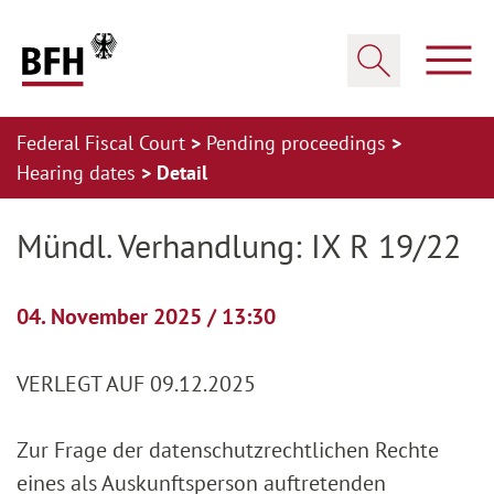
Zum Hauptinhalt springen
Zur Hauptnavigation springen
Zum Footer springen
Show
Show search
Federal Fiscal Court
Pending proceedings
Hearing dates
Detail
Zur Hauptnavigation springen
Zum Footer springen
Mündl. Verhandlung: IX R 19/22
04. November 2025 / 13:30
VERLEGT AUF 09.12.2025
Zur Frage der datenschutzrechtlichen Rechte
eines als Auskunftsperson auftretenden