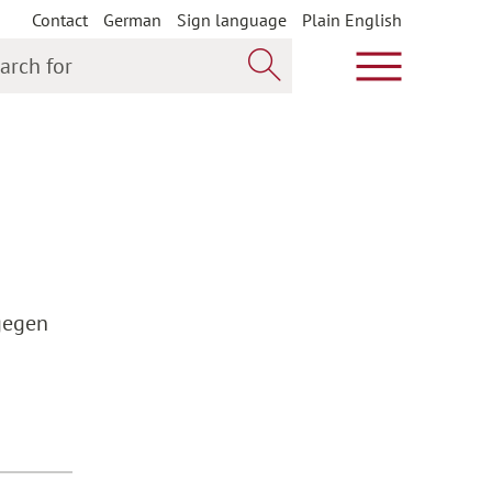
Contact
German
Sign language
Plain English
h for
Show main m
Search now
gegen