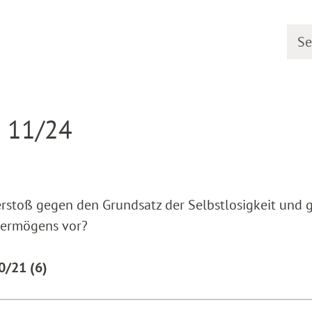
Searc
earing dates
Detail
R 11/24
erstoß gegen den Grundsatz der Selbstlosigkeit und 
vermögens vor?
0/21 (6)