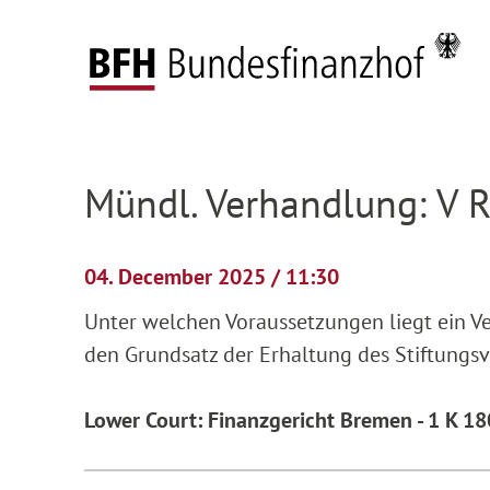
Zum Hauptinhalt springen
Zur Hauptnavigation springen
Zum Footer springen
Federal Fiscal Court
Pending proceedings
H
Zur Hauptnavigation springen
Zum Footer springen
Mündl. Verhandlung: V 
04. December 2025 / 11:30
Unter welchen Voraussetzungen liegt ein V
den Grundsatz der Erhaltung des Stiftungs
Lower Court: Finanzgericht Bremen - 1 K 18