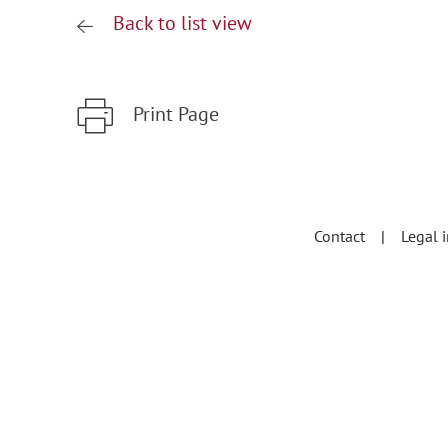
Back to list view
Print Page
Zum Hauptinhalt springen
Zur Hauptnavigation springen
Contact
Legal 