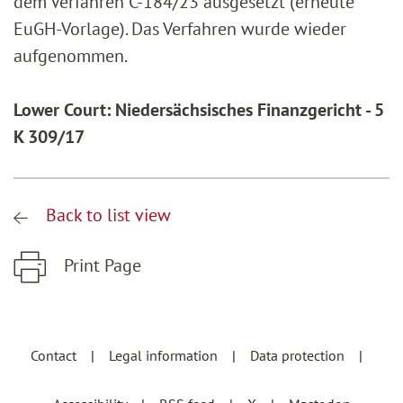
dem Verfahren C-184/23 ausgesetzt (erneute
EuGH-Vorlage). Das Verfahren wurde wieder
aufgenommen.
Lower Court: Niedersächsisches Finanzgericht - 5
K 309/17
Back to list view
Print Page
Zum Hauptinhalt springen
Zur Hauptnavigation springen
Contact
Legal information
Data protection