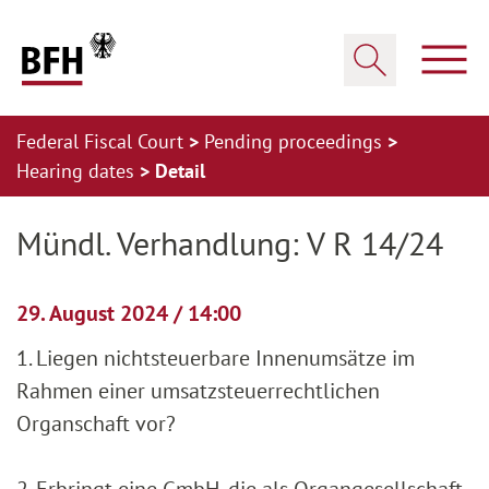
Zum Hauptinhalt springen
Zur Hauptnavigation springen
Zum Footer springen
Show
Show search
Federal Fiscal Court
Pending proceedings
Hearing dates
Detail
Zur Hauptnavigation springen
Zum Footer springen
Mündl. Verhandlung: V R 14/24
29. August 2024 / 14:00
1. Liegen nichtsteuerbare Innenumsätze im
Rahmen einer umsatzsteuerrechtlichen
Organschaft vor?