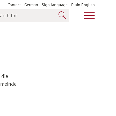
Contact
German
Sign language
Plain English
h for
Show main m
Search now
 die
Gemeinde