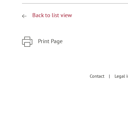
Back to list view
Print Page
Zum Hauptinhalt springen
Zur Hauptnavigation springen
Contact
Legal 