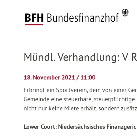
Zum Hauptinhalt springen
Zur Hauptnavigation springen
Zum Footer springen
Federal Fiscal Court
Pending proceedings
H
Zur Hauptnavigation springen
Zum Footer springen
Mündl. Verhandlung: V 
18. November 2021 / 11:00
Erbringt ein Sportverein, dem von einer Ge
Gemeinde eine steuerbare, steuerpflichtige
nicht nur keine Miete erhält, sondern zusät
Lower Court: Niedersächsisches Finanzgeric