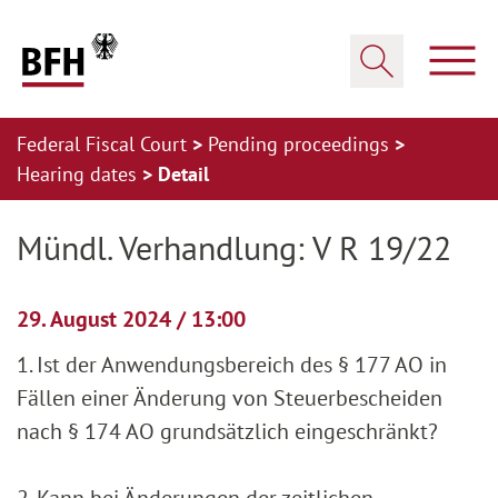
Zum Hauptinhalt springen
Zur Hauptnavigation springen
Zum Footer springen
Show
Show search
Federal Fiscal Court
Pending proceedings
Hearing dates
Detail
Zur Hauptnavigation springen
Zum Footer springen
Mündl. Verhandlung: V R 19/22
29. August 2024 / 13:00
1. Ist der Anwendungsbereich des § 177 AO in
Fällen einer Änderung von Steuerbescheiden
nach § 174 AO grundsätzlich eingeschränkt?