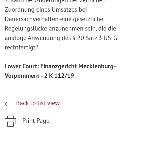
2. Kann bei Änderungen der zeitlichen
Zuordnung eines Umsatzes bei
Dauersachverhalten eine gesetzliche
Regelungslücke anzunehmen sein, die die
analoge Anwendung des § 20 Satz 3 UStG
rechtfertigt?
Lower Court: Finanzgericht Mecklenburg-
Vorpommern - 2 K 112/19
Back to list view
Print Page
Zum Hauptinhalt springen
Zur Hauptnavigation springen