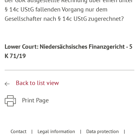
der GbR ausgestellte Rechnung über einen unter
§ 14c UStG fallenden Vorgang nur dem
Gesellschafter nach § 14c UStG zugerechnet?
Lower Court: Niedersächsisches Finanzgericht - 5
K 71/19
Back to list view
Print Page
Zum Hauptinhalt springen
Zur Hauptnavigation springen
Contact
Legal information
Data protection