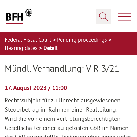
Zum Hauptinhalt springen
Zur Hauptnavigation springen
Zum Footer springen
Show
Show search
Federal Fiscal Court
Pending proceedings
Hearing dates
Detail
Zur Hauptnavigation springen
Zum Footer springen
Mündl. Verhandlung: V R 3/21
17. August 2023 / 11:00
Rechtssubjekt für zu Unrecht ausgewiesenen
Steuerbetrag im Rahmen einer Realteilung:
Wird die von einem vertretungsberechtigten
Gesellschafter einer aufgelösten GbR im Namen