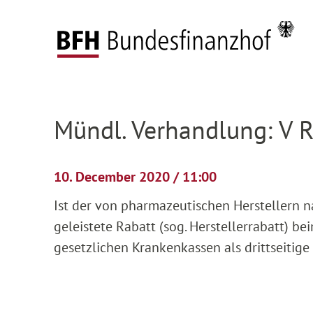
Zum Hauptinhalt springen
Zur Hauptnavigation springen
Zum Footer springen
Federal Fiscal Court
Pending proceedings
H
Zur Hauptnavigation springen
Zum Footer springen
Mündl. Verhandlung: V 
10. December 2020 / 11:00
Ist der von pharmazeutischen Herstellern n
geleistete Rabatt (sog. Herstellerrabatt) b
gesetzlichen Krankenkassen als drittseitige 