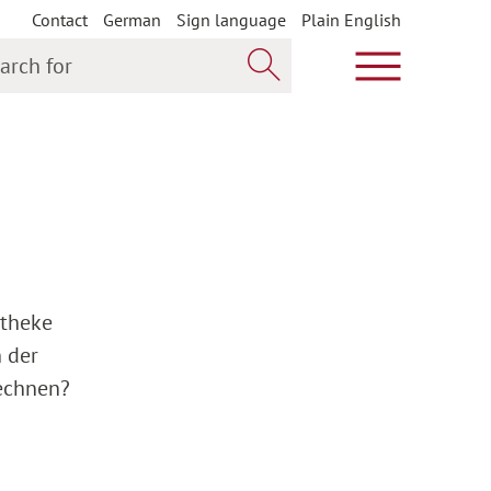
Contact
German
Sign language
Plain English
h for
Show main m
Search now
otheke
n der
rechnen?