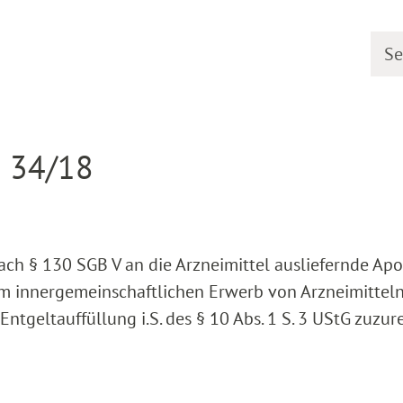
Searc
earing dates
Detail
R 34/18
ach § 130 SGB V an die Arzneimittel ausliefernde Ap
eim innergemeinschaftlichen Erwerb von Arzneimittel
Entgeltauffüllung i.S. des § 10 Abs. 1 S. 3 UStG zuzu