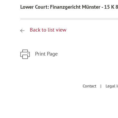
Lower Court: Finanzgericht Münster - 15 K 
Back to list view
Print Page
Zum Hauptinhalt springen
Zur Hauptnavigation springen
Contact
Legal 