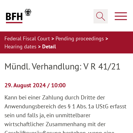
Zum Hauptinhalt springen
Zur Hauptnavigation springen
Zum Footer springen
Show
Show search
Federal Fiscal Court
Pending proceedings
Hearing dates
Detail
Zur Hauptnavigation springen
Zum Footer springen
Mündl. Verhandlung: V R 41/21
29. August 2024 / 10:00
Kann bei einer Zahlung durch Dritte der
Anwendungsbereich des § 1 Abs. 1a UStG erfasst
sein und falls ja, ein unmittelbarer
wirtschaftlicher Zusammenhang mit der