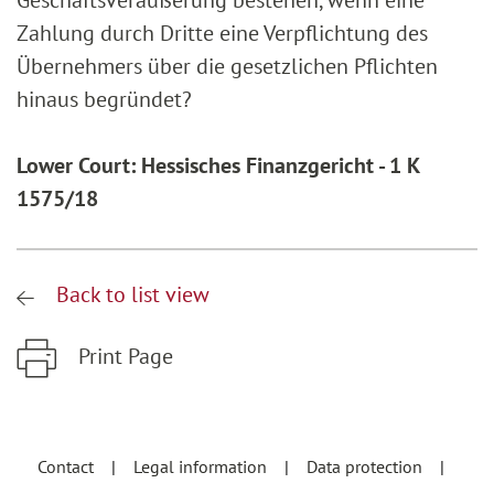
Geschäftsveräußerung bestehen, wenn eine
Zahlung durch Dritte eine Verpflichtung des
Übernehmers über die gesetzlichen Pflichten
hinaus begründet?
Lower Court: Hessisches Finanzgericht - 1 K
1575/18
Back to list view
Print Page
Zum Hauptinhalt springen
Zur Hauptnavigation springen
Contact
Legal information
Data protection