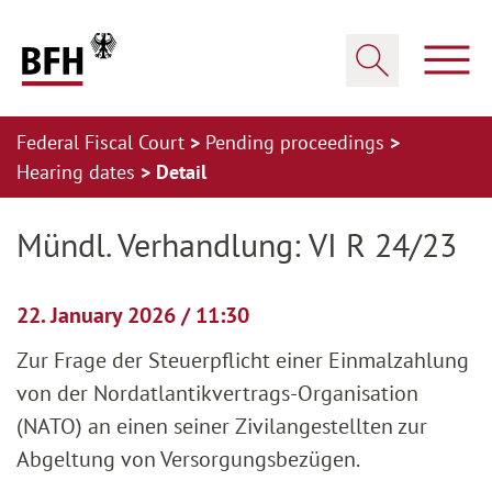
Zum Hauptinhalt springen
Zur Hauptnavigation springen
Zum Footer springen
Show
Show search
Federal Fiscal Court
Pending proceedings
Hearing dates
Detail
Zur Hauptnavigation springen
Zum Footer springen
Mündl. Verhandlung: VI R 24/23
22. January 2026 / 11:30
Zur Frage der Steuerpflicht einer Einmalzahlung
von der Nordatlantikvertrags-Organisation
(NATO) an einen seiner Zivilangestellten zur
Abgeltung von Versorgungsbezügen.