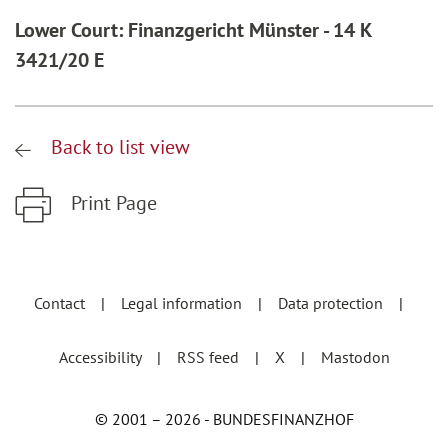
Lower Court: Finanzgericht Münster - 14 K
3421/20 E
Back to list view
Print Page
Zum Hauptinhalt springen
Zur Hauptnavigation springen
Contact
Legal information
Data protection
Accessibility
RSS feed
X
Mastodon
© 2001 – 2026 - BUNDESFINANZHOF