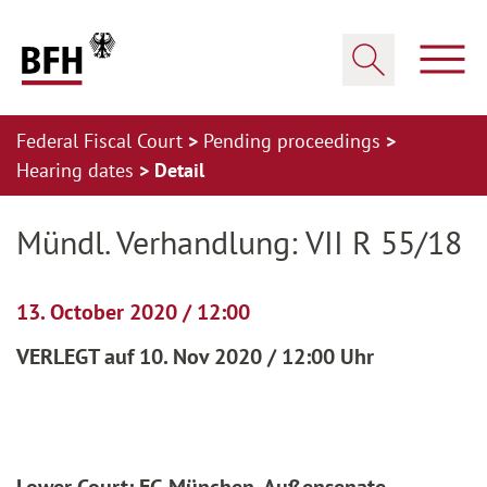
Zum Hauptinhalt springen
Zur Hauptnavigation springen
Zum Footer springen
Show
Show search
Federal Fiscal Court
Pending proceedings
Hearing dates
Detail
Zur Hauptnavigation springen
Zum Footer springen
Mündl. Verhandlung: VII R 55/18
13. October 2020 / 12:00
VERLEGT auf 10. Nov 2020 / 12:00 Uhr