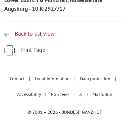
Lower Court: FG München, Außensenate
Augsburg - 10 K 2927/17
Back to list view
Print Page
Zum Hauptinhalt springen
Zur Hauptnavigation springen
Contact
Legal information
Data protection
Accessibility
RSS feed
X
Mastodon
© 2001 – 2026 - BUNDESFINANZHOF