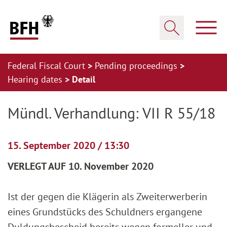
Zum Hauptinhalt springen
Zur Hauptnavigation springen
Zum Footer springen
Show
Show search
Federal Fiscal Court
Pending proceedings
Hearing dates
Detail
Zur Hauptnavigation springen
Zum Footer springen
Mündl. Verhandlung: VII R 55/18
15. September 2020 / 13:30
VERLEGT AUF 10. November 2020
Ist der gegen die Klägerin als Zweiterwerberin
eines Grundstücks des Schuldners ergangene