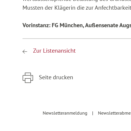
Mussten der Klägerin die zur Anfechtbarke
Vorinstanz: FG München, Außensenate Augs
Zur Listenansicht
Seite drucken
Zum Hauptinhalt springen
Zur Hauptnavigation springen
Newsletteranmeldung
Newsletterabm