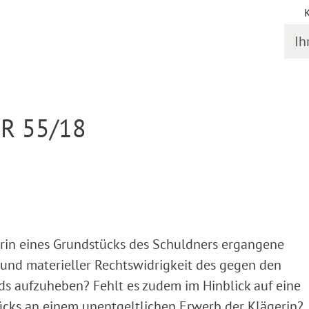
Ihr S
gstermine
Detail
 R 55/18
erin eines Grundstücks des Schuldners ergangene
und materieller Rechtswidrigkeit des gegen den
s aufzuheben? Fehlt es zudem im Hinblick auf eine
cks an einem unentgeltlichen Erwerb der Klägerin?