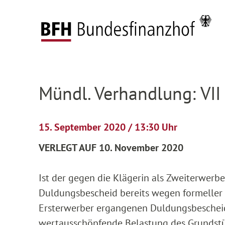
Zum Hauptinhalt springen
Zur Hauptnavigation springen
Zum Footer springen
Startseite
Anhängige Verfahren
Verhandlun
Zur Hauptnavigation springen
Zum Footer springen
Mündl. Verhandlung: VII
15. September 2020 / 13:30 Uhr
VERLEGT AUF 10. November 2020
Ist der gegen die Klägerin als Zweiterwerb
Duldungsbescheid bereits wegen formeller 
Ersterwerber ergangenen Duldungsbescheid
wertausschöpfende Belastung des Grundstü