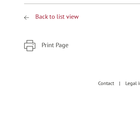
Back to list view
Print Page
Zum Hauptinhalt springen
Zur Hauptnavigation springen
Contact
Legal 