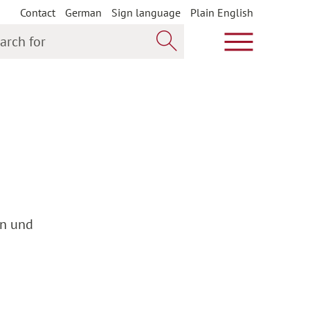
Contact
German
Sign language
Plain English
h for
Show main m
Search now
en und