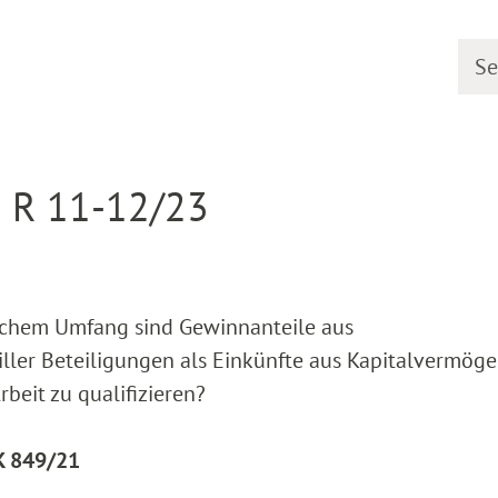
Searc
earing dates
Detail
I R 11-12/23
lchem Umfang sind Gewinnanteile aus
tiller Beteiligungen als Einkünfte aus Kapitalvermög
rbeit zu qualifizieren?
 K 849/21