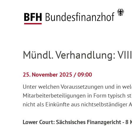
Zum Hauptinhalt springen
Zur Hauptnavigation springen
Zum Footer springen
Federal Fiscal Court
Pending proceedings
H
Zur Hauptnavigation springen
Zum Footer springen
Mündl. Verhandlung: VII
25. November 2025 / 09:00
Unter welchen Voraussetzungen und in we
Mitarbeiterbeteiligungen in Form typisch s
nicht als Einkünfte aus nichtselbständiger A
Lower Court: Sächsisches Finanzgericht - 8