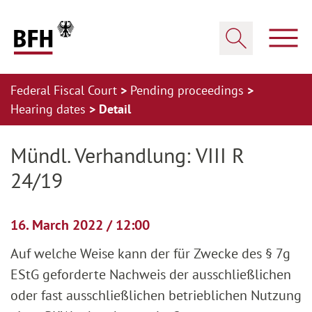
Zum Hauptinhalt springen
Zur Hauptnavigation springen
Zum Footer springen
Show
Show search
Federal Fiscal Court
Pending proceedings
Hearing dates
Detail
Zur Hauptnavigation springen
Zum Footer springen
Mündl. Verhandlung: VIII R
24/19
16. March 2022 / 12:00
Auf welche Weise kann der für Zwecke des § 7g
EStG geforderte Nachweis der ausschließlichen
oder fast ausschließlichen betrieblichen Nutzung