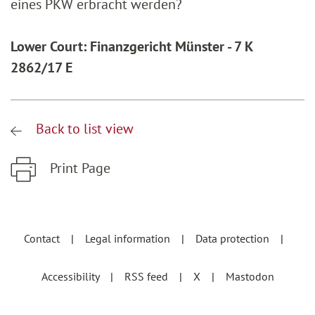
eines PKW erbracht werden?
Lower Court: Finanzgericht Münster - 7 K
2862/17 E
Back to list view
Print Page
Zum Hauptinhalt springen
Zur Hauptnavigation springen
Contact
Legal information
Data protection
Accessibility
RSS feed
X
Mastodon