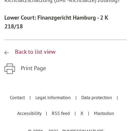
Richtsatzschätzung (BMF-Richtsätze) zulässig?
Lower Court: Finanzgericht Hamburg - 2 K
218/18
Back to list view
Print Page
Zum Hauptinhalt springen
Zur Hauptnavigation springen
Contact
Legal information
Data protection
Accessibility
RSS feed
X
Mastodon