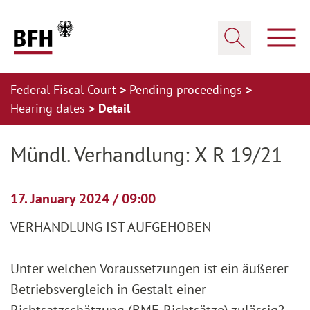
Zum Hauptinhalt springen
Zur Hauptnavigation springen
Zum Footer springen
Show
Show search
Federal Fiscal Court
Pending proceedings
Hearing dates
Detail
Zur Hauptnavigation springen
Zum Footer springen
Mündl. Verhandlung: X R 19/21
17. January 2024 / 09:00
VERHANDLUNG IST AUFGEHOBEN
Unter welchen Voraussetzungen ist ein äußerer
Betriebsvergleich in Gestalt einer