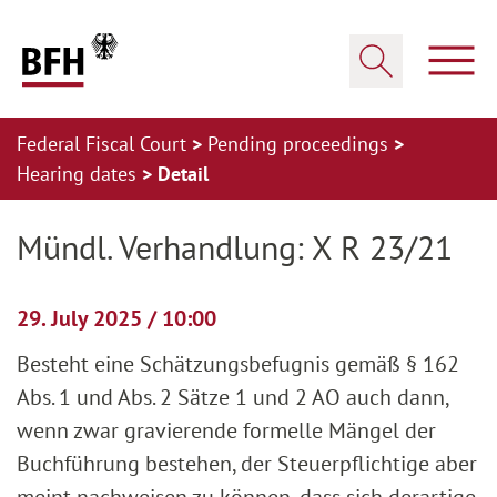
Zum Hauptinhalt springen
Zur Hauptnavigation springen
Zum Footer springen
Show
Show search
Federal Fiscal Court
Pending proceedings
Hearing dates
Detail
Zur Hauptnavigation springen
Zum Footer springen
Mündl. Verhandlung: X R 23/21
29. July 2025 / 10:00
Besteht eine Schätzungsbefugnis gemäß § 162
Abs. 1 und Abs. 2 Sätze 1 und 2 AO auch dann,
wenn zwar gravierende formelle Mängel der
Buchführung bestehen, der Steuerpflichtige aber