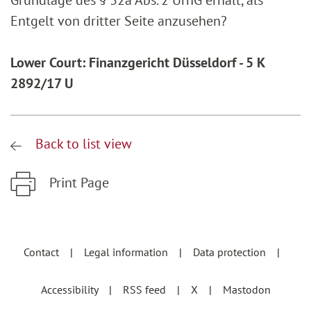
Grundlage des § 32a Abs. 2 UrhG erhält, als
Entgelt von dritter Seite anzusehen?
Lower Court: Finanzgericht Düsseldorf - 5 K
2892/17 U
Back to list view
Print Page
Zum Hauptinhalt springen
Zur Hauptnavigation springen
Contact
Legal information
Data protection
Accessibility
RSS feed
X
Mastodon