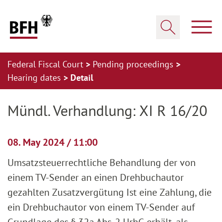
Zum Hauptinhalt springen
Zur Hauptnavigation springen
Zum Footer springen
Show
Show search
Federal Fiscal Court
Pending proceedings
Hearing dates
Detail
Zur Hauptnavigation springen
Zum Footer springen
Mündl. Verhandlung: XI R 16/20
08. May 2024 / 11:00
Umsatzsteuerrechtliche Behandlung der von
einem TV-Sender an einen Drehbuchautor
gezahlten Zusatzvergütung Ist eine Zahlung, die
ein Drehbuchautor von einem TV-Sender auf