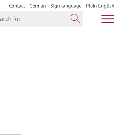
Contact
German
Sign language
Plain English
h for
Show main m
Search now