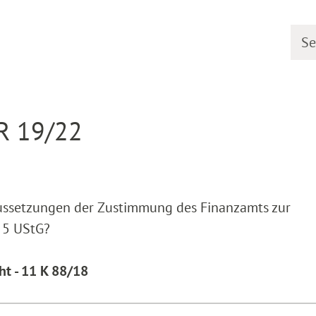
Searc
earing dates
Detail
 R 19/22
ussetzungen der Zustimmung des Finanzamts zur
z 5 UStG?
ht - 11 K 88/18