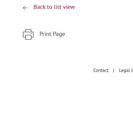
Back to list view
Print Page
Zum Hauptinhalt springen
Zur Hauptnavigation springen
Contact
Legal 