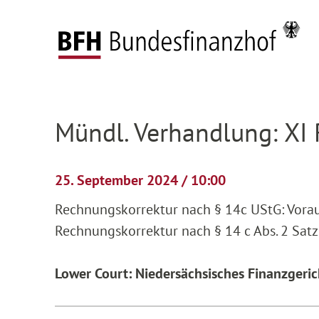
Zum Hauptinhalt springen
Zur Hauptnavigation springen
Zum Footer springen
Federal Fiscal Court
Pending proceedings
H
Zur Hauptnavigation springen
Zum Footer springen
Mündl. Verhandlung: XI
25. September 2024 / 10:00
Rechnungskorrektur nach § 14c UStG: Vora
Rechnungskorrektur nach § 14 c Abs. 2 Sat
Lower Court: Niedersächsisches Finanzgeric