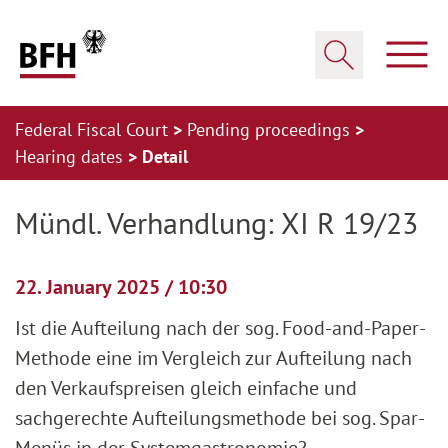
Zum Hauptinhalt springen
Zur Hauptnavigation springen
Zum Footer springen
Show
Show search
Federal Fiscal Court
Pending proceedings
Hearing dates
Detail
Zur Hauptnavigation springen
Zum Footer springen
Mündl. Verhandlung: XI R 19/23
22. January 2025 / 10:30
Ist die Aufteilung nach der sog. Food-and-Paper-
Methode eine im Vergleich zur Aufteilung nach
den Verkaufspreisen gleich einfache und
sachgerechte Aufteilungsmethode bei sog. Spar-