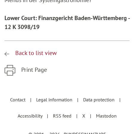
Menüs in der Systemgastronomie?
Lower Court: Finanzgericht Baden-Württemberg -
12 K 3098/19
Back to list view
Print Page
Zum Hauptinhalt springen
Zur Hauptnavigation springen
Contact
Legal information
Data protection
Accessibility
RSS feed
X
Mastodon