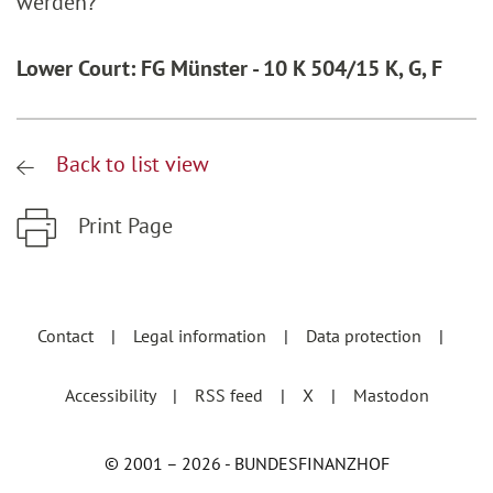
werden?
Lower Court: FG Münster - 10 K 504/15 K, G, F
Back to list view
Print Page
Zum Hauptinhalt springen
Zur Hauptnavigation springen
Contact
Legal information
Data protection
Accessibility
RSS feed
X
Mastodon
© 2001 – 2026 - BUNDESFINANZHOF