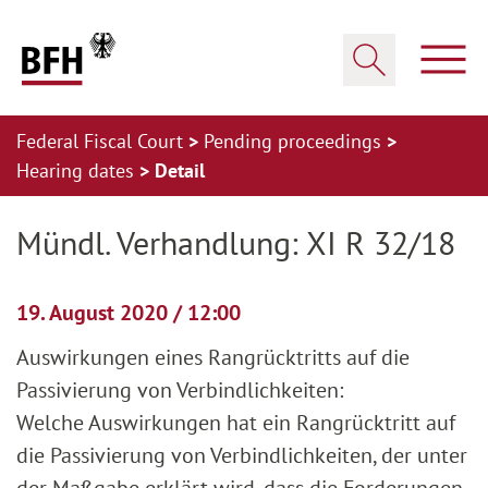
Zum Hauptinhalt springen
Zur Hauptnavigation springen
Zum Footer springen
Show
Show search
Federal Fiscal Court
Pending proceedings
Hearing dates
Detail
Zur Hauptnavigation springen
Zum Footer springen
Mündl. Verhandlung: XI R 32/18
19. August 2020 / 12:00
Auswirkungen eines Rangrücktritts auf die
Passivierung von Verbindlichkeiten:
Welche Auswirkungen hat ein Rangrücktritt auf
die Passivierung von Verbindlichkeiten, der unter