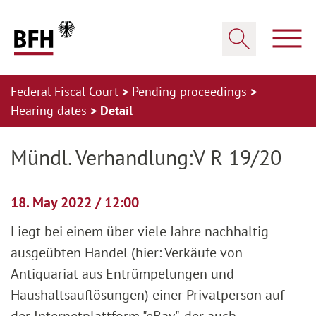
Zum Hauptinhalt springen
Zur Hauptnavigation springen
Zum Footer springen
Show
Show search
Federal Fiscal Court
Pending proceedings
Hearing dates
Detail
Zur Hauptnavigation springen
Zum Footer springen
Mündl. Verhandlung:V R 19/20
18. May 2022 / 12:00
Liegt bei einem über viele Jahre nachhaltig
ausgeübten Handel (hier: Verkäufe von
Antiquariat aus Entrümpelungen und
Haushaltsauflösungen) einer Privatperson auf