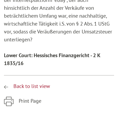
der Internetplattform "eBay", der auch
hinsichtlich der Anzahl der Verkäufe von
beträchtlichem Umfang war, eine nachhaltige,
wirtschaftliche Tätigkeit i.S. von § 2 Abs. 1 UStG
vor, sodass die Veräußerungen der Umsatzsteuer
unterliegen?
Lower Court: Hessisches Finanzgericht - 2 K
1835/16
Back to list view
Print Page
Zum Hauptinhalt springen
Zur Hauptnavigation springen