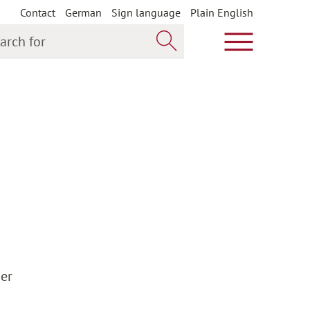
Contact
German
Sign language
Plain English
h for
Show main m
Search now
der