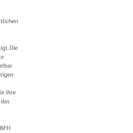
ltlichen
gt. Die
te
elbar
rtigen
ie ihre
 das
 BFH