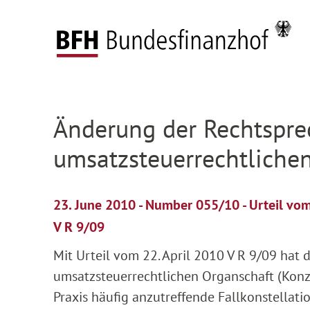
Zum Hauptinhalt springen
Zur Hauptnavigation springen
Zum Footer springen
Federal Fiscal Court
Press
Press releases
D
Zur Hauptnavigation springen
Zum Footer springen
Änderung der Rechtspre
umsatzsteuerrechtliche
23. June 2010 - Number 055/10 - Urteil vo
V R 9/09
Mit Urteil vom 22. April 2010 V R 9/09 hat
umsatzsteuerrechtlichen Organschaft (Konze
Praxis häufig anzutreffende Fallkonstellat