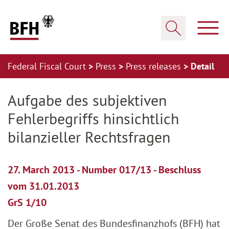
Zum Hauptinhalt springen
Zur Hauptnavigation springen
Zum Footer springen
Show
Show search
Federal Fiscal Court
Press
Press releases
Detail
Zur Hauptnavigation springen
Zum Footer springen
Aufgabe des subjektiven
Fehlerbegriffs hinsichtlich
bilanzieller Rechtsfragen
27. March 2013 - Number 017/13 - Beschluss
vom 31.01.2013
GrS 1/10
Der Große Senat des Bundesfinanzhofs (BFH) hat