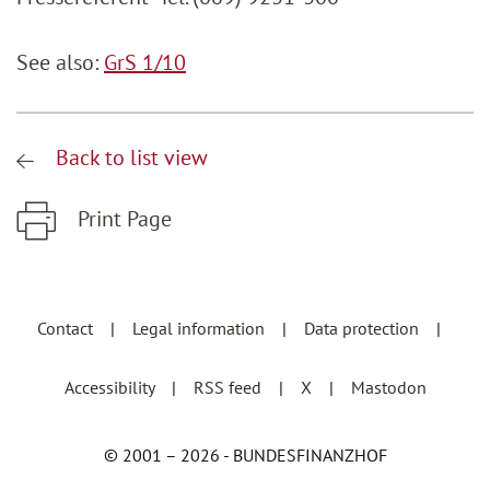
See also:
GrS 1/10
Back to list view
Print Page
Zum Hauptinhalt springen
Zur Hauptnavigation springen
Contact
Legal information
Data protection
Accessibility
RSS feed
X
Mastodon
© 2001 – 2026 - BUNDESFINANZHOF