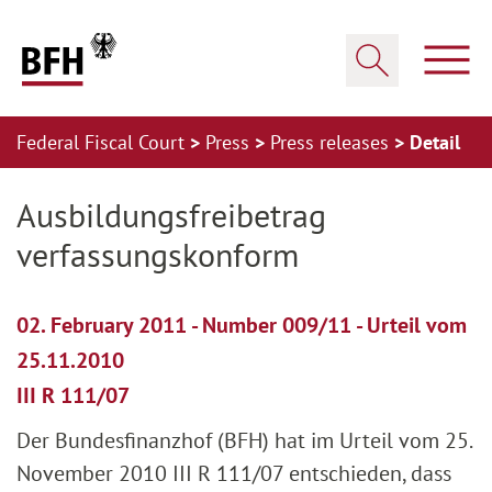
Zum Hauptinhalt springen
Zur Hauptnavigation springen
Zum Footer springen
Show
Show search
Federal Fiscal Court
Press
Press releases
Detail
Zur Hauptnavigation springen
Zum Footer springen
Ausbildungsfreibetrag
verfassungskonform
02. February 2011 - Number 009/11 - Urteil vom
25.11.2010
III R 111/07
Der Bundesfinanzhof (BFH) hat im Urteil vom 25.
November 2010 III R 111/07 entschieden, dass