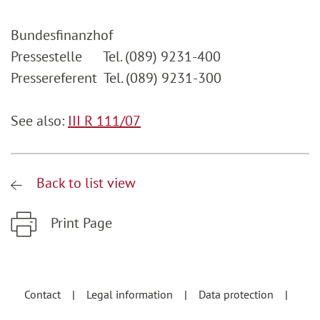
Bundesfinanzhof
Pressestelle Tel. (089) 9231-400
Pressereferent Tel. (089) 9231-300
See also:
III R 111/07
Back to list view
Print Page
Zum Hauptinhalt springen
Zur Hauptnavigation springen
Contact
Legal information
Data protection