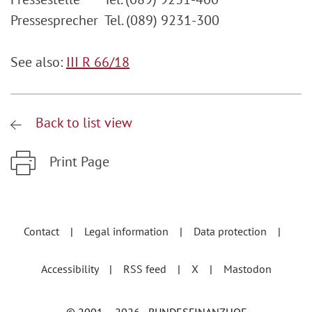
Pressesprecher Tel. (089) 9231-300
See also:
III R 66/18
Back to list view
Print Page
Zum Hauptinhalt springen
Zur Hauptnavigation springen
Contact
Legal information
Data protection
Accessibility
RSS feed
X
Mastodon