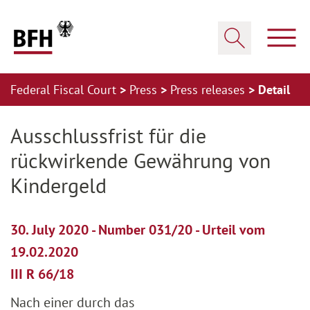
Zum Hauptinhalt springen
Zur Hauptnavigation springen
Zum Footer springen
Show
Show search
Federal Fiscal Court
Press
Press releases
Detail
Zur Hauptnavigation springen
Zum Footer springen
Ausschlussfrist für die
rückwirkende Gewährung von
Kindergeld
30. July 2020 - Number 031/20 - Urteil vom
19.02.2020
III R 66/18
Nach einer durch das